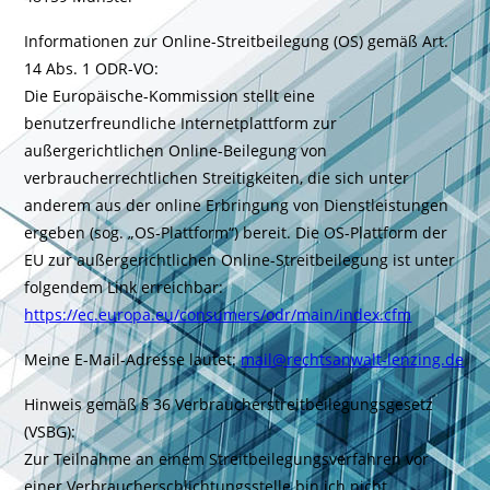
Informationen zur Online-Streitbeilegung (OS) gemäß Art.
14 Abs. 1 ODR-VO:
Die Europäische-Kommission stellt eine
benutzerfreundliche Internetplattform zur
außergerichtlichen Online-Beilegung von
verbraucherrechtlichen Streitigkeiten, die sich unter
anderem aus der online Erbringung von Dienstleistungen
ergeben (sog. „OS-Plattform“) bereit. Die OS-Plattform der
EU zur außergerichtlichen Online-Streitbeilegung ist unter
folgendem Link erreichbar:
https://ec.europa.eu/consumers/odr/main/index.cfm
Meine E-Mail-Adresse lautet:
mail@rechtsanwalt-lenzing.de
Hinweis gemäß § 36 Verbraucherstreitbeilegungsgesetz
(VSBG):
Zur Teilnahme an einem Streitbeilegungsverfahren vor
einer Verbraucherschlichtungsstelle bin ich nicht