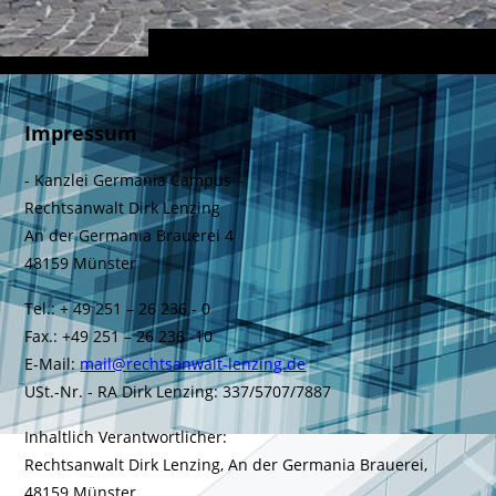
Impressum
- Kanzlei Germania Campus –
Rechtsanwalt Dirk Lenzing
An der Germania Brauerei 4
48159 Münster
Tel.: + 49 251 – 26 236 - 0
Fax.: +49 251 – 26 236 -10
E-Mail:
mail@rechtsanwalt-lenzing.de
USt.-Nr. - RA Dirk Lenzing: 337/5707/7887
Inhaltlich Verantwortlicher:
Rechtsanwalt Dirk Lenzing, An der Germania Brauerei,
48159 Münster