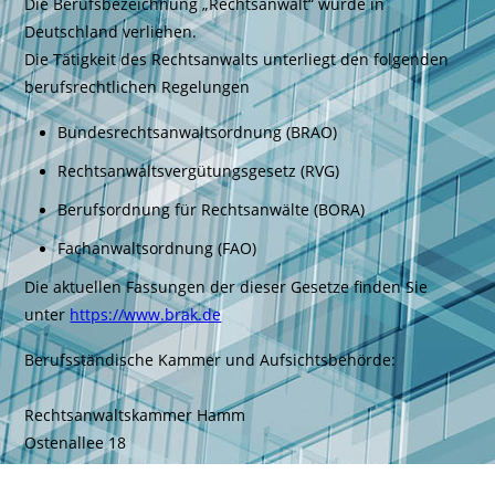
Die Berufsbezeichnung „Rechtsanwalt“ wurde in
Deutschland verliehen.
Die Tätigkeit des Rechtsanwalts unterliegt den folgenden
berufsrechtlichen Regelungen
Bundesrechtsanwaltsordnung (BRAO)
Rechtsanwaltsvergütungsgesetz (RVG)
Berufsordnung für Rechtsanwälte (BORA)
Fachanwaltsordnung (FAO)
Die aktuellen Fassungen der dieser Gesetze finden Sie
unter
https://www.brak.de
Berufsständische Kammer und Aufsichtsbehörde:
Rechtsanwaltskammer Hamm
Ostenallee 18
59063 Hamm