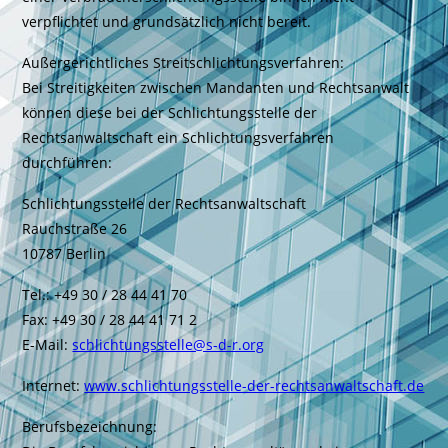
verpflichtet und grundsätzlich nicht bereit.
Außergerichtliches Streitschlichtungsverfahren:
Bei Streitigkeiten zwischen Mandanten und Rechtsanwalt
können diese bei der Schlichtungsstelle der
Rechtsanwaltschaft ein Schlichtungsverfahren
durchführen:
Schlichtungsstelle der Rechtsanwaltschaft
Rauchstraße 26
10787 Berlin
Tel.: +49 30 / 28 44 41 70
Fax: +49 30 / 28 44 41 71 2
E-Mail:
schlichtungsstelle@s-d-r.org
Internet:
www.schlichtungsstelle-der-rechtsanwaltschaft.de
Berufsbezeichnung: